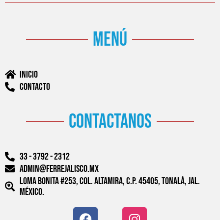
menú
Inicio
Contacto
contactanos
33 - 3792 - 2312
admin@ferrejalisco.mx
Loma Bonita #253, Col. Altamira, C.P. 45405, Tonalá, Jal.
México.
F
W
I