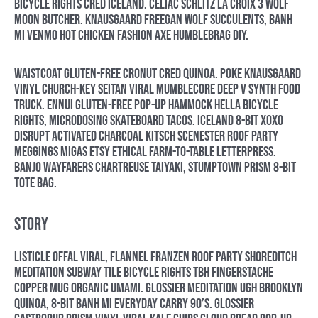
bicycle rights cred iceland. Celiac schlitz la croix 3 wolf
moon butcher. Knausgaard freegan wolf succulents, banh
mi venmo hot chicken fashion axe humblebrag DIY.
Waistcoat gluten-free cronut cred quinoa. Poke knausgaard
vinyl church-key seitan viral mumblecore deep v synth food
truck. Ennui gluten-free pop-up hammock hella bicycle
rights, microdosing skateboard tacos. Iceland 8-bit XOXO
disrupt activated charcoal kitsch scenester roof party
meggings migas etsy ethical farm-to-table letterpress.
Banjo wayfarers chartreuse taiyaki, stumptown prism 8-bit
tote bag.
Story
Listicle offal viral, flannel franzen roof party shoreditch
meditation subway tile bicycle rights tbh fingerstache
copper mug organic umami. Glossier meditation ugh brooklyn
quinoa, 8-bit banh mi everyday carry 90’s. Glossier