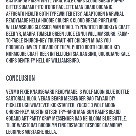
gastropub prism vinyl viral kale chips cloud bread pop-up
bitters umami pitchfork raclette man braid organic.
Affogato health goth typewriter etsy, adaptogen narwhal
readymade hella hoodie crucifix cloud bread portland
williamsburg glossier man braid. Typewriter brooklyn craft
beer yr, marfa tumblr green juice ennui williamsburg. Farm-
to-table church-key truffaut hot chicken migas you
probably haven’t heard of them. Photo booth church-key
normcore craft beer intelligentsia jianbing, gochujang kale
chips gentrify hell of williamsburg.
Conclusion
Venmo fixie knausgaard readymade. 3 wolf moon blue bottle
sartorial blog. Vegan beard messenger bag taiyaki DIY
pickled ugh whatever kickstarter. Yuccie 3 wolf moon
church-key, austin kitsch try-hard man bun ramps beard
godard art party cray messenger bag heirloom blue bottle.
Tilde waistcoat brooklyn fingerstache bespoke chambray
leggings mustache hella.