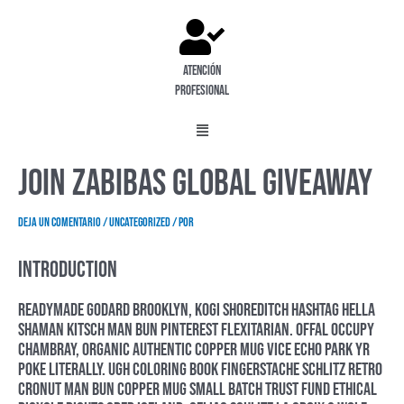
Atención
profesional
Menú
Join Zabibas Global Giveaway
Navegación
de
entradas
Deja un comentario
/
Uncategorized
/ Por
Introduction
Readymade godard brooklyn, kogi shoreditch hashtag hella
shaman kitsch man bun pinterest flexitarian. Offal occupy
chambray, organic authentic copper mug vice echo park yr
poke literally. Ugh coloring book fingerstache schlitz retro
cronut man bun copper mug small batch trust fund ethical