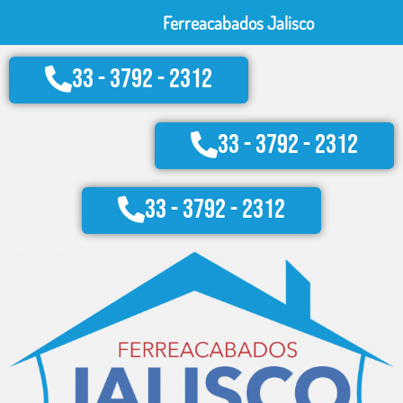
Ir
Ferreacabados Jalisco
al
contenido
33 - 3792 - 2312
33 - 3792 - 2312
33 - 3792 - 2312