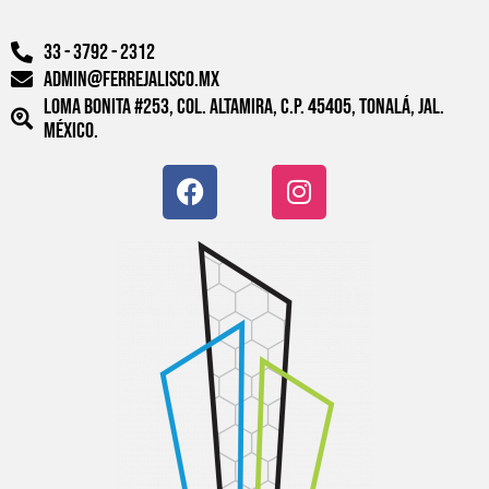
33 - 3792 - 2312
admin@ferrejalisco.mx
Loma Bonita #253, Col. Altamira, C.P. 45405, Tonalá, Jal.
México.
F
W
I
a
o
n
c
r
s
e
d
t
b
p
a
o
r
g
o
e
r
k
s
a
s
m