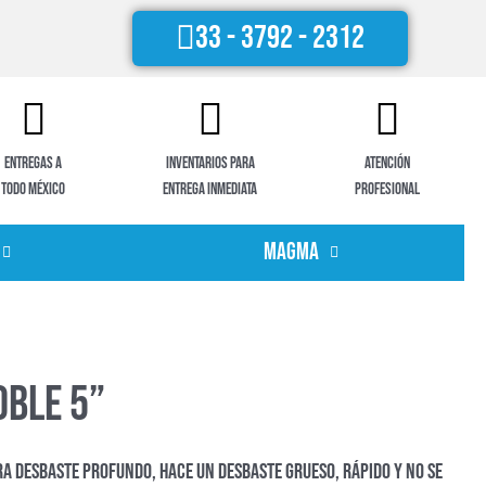
33 - 3792 - 2312
Entregas a
Inventarios para
Atención
todo México
entrega inmediata
profesional
Magma
oble 5”
ra desbaste profundo, hace un desbaste grueso, rápido y no se