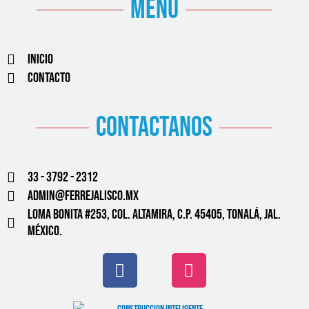
menú
Inicio
Contacto
contactanos
33 - 3792 - 2312
admin@ferrejalisco.mx
Loma Bonita #253, Col. Altamira, C.P. 45405, Tonalá, Jal.
México.
F
W
I
a
o
n
c
r
s