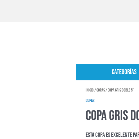
Categorías
Inicio
/
Copas
/ Copa gris doble 5”
Copas
Copa gris d
Esta copa es excelente pa