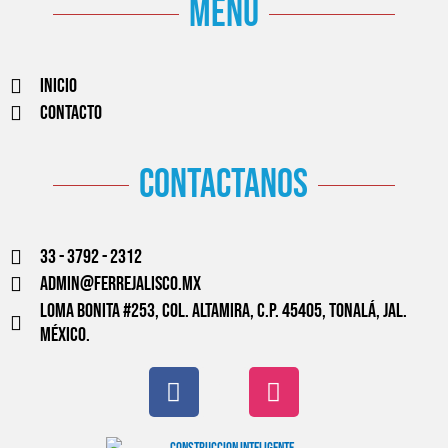
menú
Inicio
Contacto
contactanos
33 - 3792 - 2312
admin@ferrejalisco.mx
Loma Bonita #253, Col. Altamira, C.P. 45405, Tonalá, Jal.
México.
F
W
I
a
o
n
c
r
s