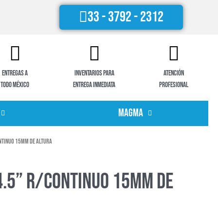
33 - 3792 - 2312
Entregas a
Inventarios para
Atención
todo México
entrega inmediata
profesional
Magma
ontinuo 15mm de altura
4.5” r/continuo 15mm de