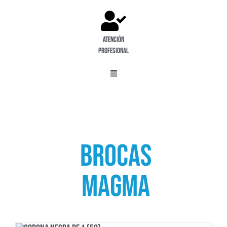
Atención
profesional
Menú
brocas
MAgma