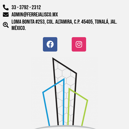
33 - 3792 - 2312
admin@ferrejalisco.mx
Loma Bonita #253, Col. Altamira, C.P. 45405, Tonalá, Jal.
México.
F
W
I
a
o
n
c
r
s
e
d
t
b
p
a
o
r
g
o
e
r
k
s
a
s
m