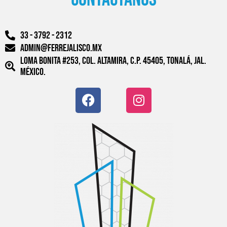
33 - 3792 - 2312
admin@ferrejalisco.mx
Loma Bonita #253, Col. Altamira, C.P. 45405, Tonalá, Jal.
México.
F
W
I
a
o
n
c
r
s
e
d
t
b
p
a
o
r
g
o
e
r
k
s
a
s
m